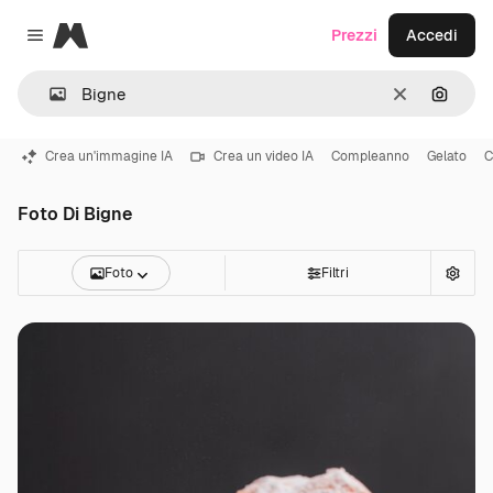
Magnific
Prezzi
Accedi
Close menu
Cancella
Cerca 
Crea un'immagine IA
Crea un video IA
Compleanno
Gelato
C
Foto Di Bigne
Foto
Filtri