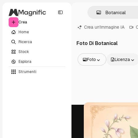
Crea
Crea un'immagine IA
C
Home
Ricerca
Foto Di Botanical
Stock
Foto
Licenza
Esplora
Tutte le immagini
Strumenti
Vettori
Illustrazioni
Foto
PSD
Modelli
Mockup
Video
Clip video
Motion graphic
Modelli di video
Icone
Modelli 3D
Font