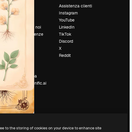
Prezzi
Assistenza clienti
Chi siamo
Instagram
Recensioni
YouTube
Lavora con noi
LinkedIn
Cerca tendenze
TikTok
Blog
Discord
Eventi
X
Slidesgo
Reddit
e
Vendi i tuoi
contenuti
Sala stampa
Cerchi magnific.ai
ree to the storing of cookies on your device to enhance site