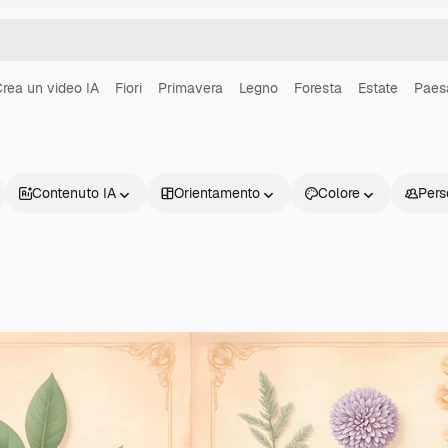
rea un video IA
Fiori
Primavera
Legno
Foresta
Estate
Paes
Contenuto IA
Orientamento
Colore
Pers
Prodotti
Inizia