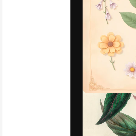
La piattaforma c
migliori lavori. 
creativi, impres
Italiano
Copyright © 2010