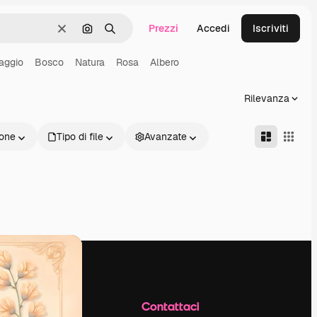
Prezzi
Accedi
Iscriviti
Cancella
Cerca per immagine
Ricerca
aggio
Bosco
Natura
Rosa
Albero
Rilevanza
one
Tipo di file
Avanzate
Azienda
Contattaci