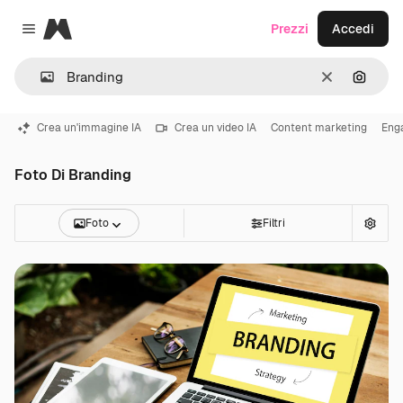
Magnific
Prezzi
Accedi
Close menu
Cancella
Cerca 
Crea un'immagine IA
Crea un video IA
Content marketing
Eng
Foto Di Branding
Foto
Filtri