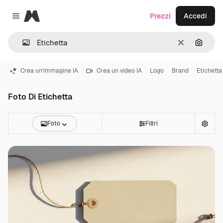
Magnific
Prezzi
Accedi
Close menu
Cancella
Cerca 
Crea un'immagine IA
Crea un video IA
Logo
Brand
Etichetta 
Foto Di Etichetta
Foto
Filtri