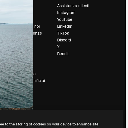
Prezzi
Assistenza clienti
Chi siamo
Instagram
Recensioni
YouTube
Lavora con noi
LinkedIn
Cerca tendenze
TikTok
Blog
Discord
Eventi
X
Slidesgo
Reddit
e
Vendi i tuoi
contenuti
Sala stampa
Cerchi magnific.ai
ree to the storing of cookies on your device to enhance site