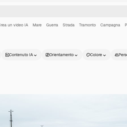
rea un video IA
Mare
Guerra
Strada
Tramonto
Campagna
P
Contenuto IA
Orientamento
Colore
Pers
Prodotti
Inizia