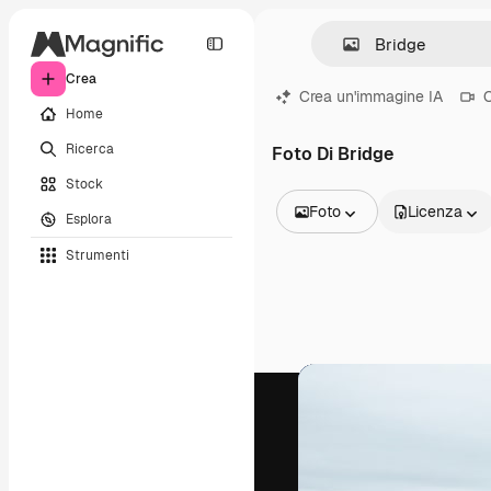
Crea
Crea un'immagine IA
C
Home
Ricerca
Foto Di Bridge
Stock
Foto
Licenza
Esplora
Tutte le immagini
Strumenti
Vettori
Illustrazioni
Foto
PSD
Modelli
Mockup
Video
Clip video
Motion graphic
Modelli di video
Icone
Modelli 3D
Font