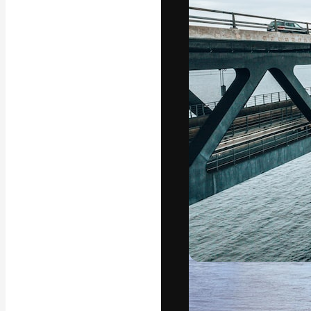
La piattaforma c
migliori lavori. 
creativi, impres
Italiano
Copyright © 2010