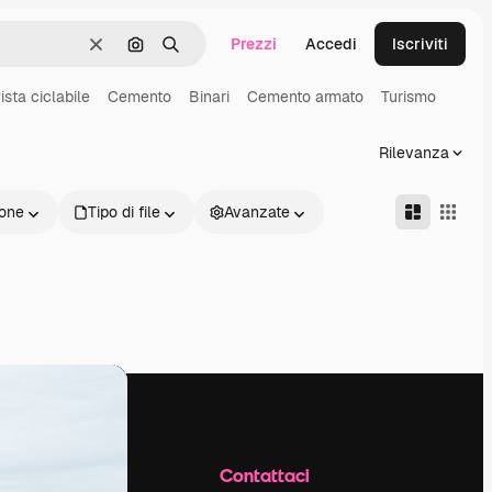
Prezzi
Accedi
Iscriviti
Cancella
Cerca per immagine
Ricerca
ista ciclabile
Cemento
Binari
Cemento armato
Turismo
Rilevanza
one
Tipo di file
Avanzate
Azienda
Contattaci