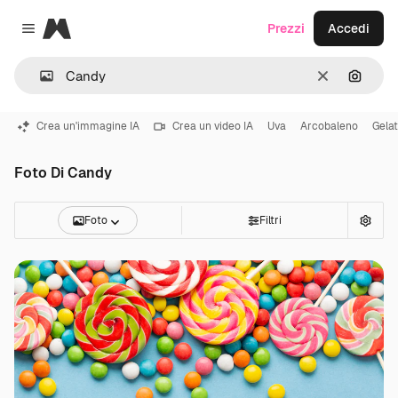
Magnific
Prezzi
Accedi
Close menu
Cancella
Cerca 
Crea un'immagine IA
Crea un video IA
Uva
Arcobaleno
Gela
Foto Di Candy
Foto
Filtri