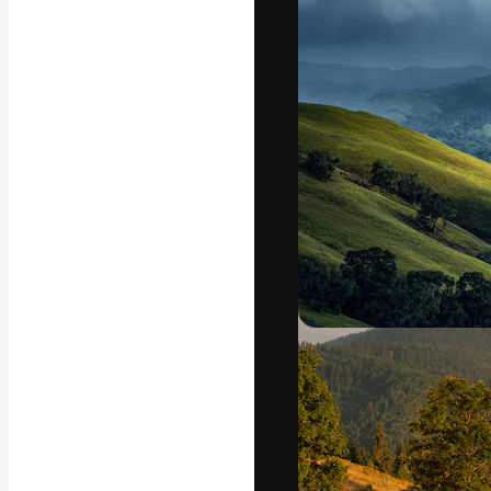
La piattaforma c
migliori lavori. 
creativi, impres
Italiano
Copyright © 2010