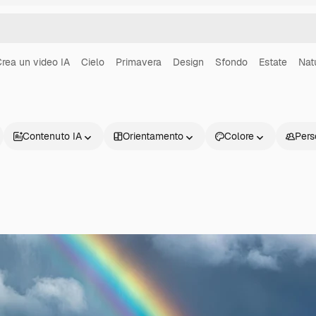
rea un video IA
Cielo
Primavera
Design
Sfondo
Estate
Nat
Contenuto IA
Orientamento
Colore
Pers
Prodotti
Inizia