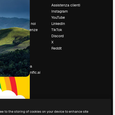
Prezzi
Assistenza clienti
Chi siamo
Instagram
Recensioni
YouTube
Lavora con noi
LinkedIn
Cerca tendenze
TikTok
Blog
Discord
Eventi
X
Slidesgo
Reddit
e
Vendi i tuoi
contenuti
Sala stampa
Cerchi magnific.ai
ree to the storing of cookies on your device to enhance site