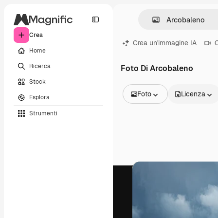
Crea
Crea un'immagine IA
C
Home
Ricerca
Foto Di Arcobaleno
Stock
Foto
Licenza
Esplora
Tutte le immagini
Strumenti
Vettori
Illustrazioni
Foto
PSD
Modelli
Mockup
Video
Clip video
Motion graphic
Modelli di video
Icone
Modelli 3D
Font