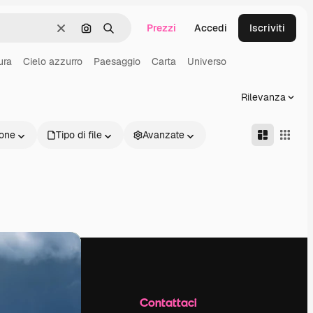
Prezzi
Accedi
Iscriviti
Cancella
Cerca per immagine
Ricerca
ura
Cielo azzurro
Paesaggio
Carta
Universo
Rilevanza
one
Tipo di file
Avanzate
Azienda
Contattaci