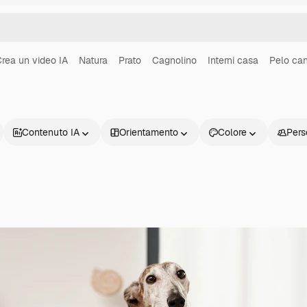
rea un video IA
Natura
Prato
Cagnolino
Interni casa
Pelo ca
Contenuto IA
Orientamento
Colore
Pers
Prodotti
Inizia