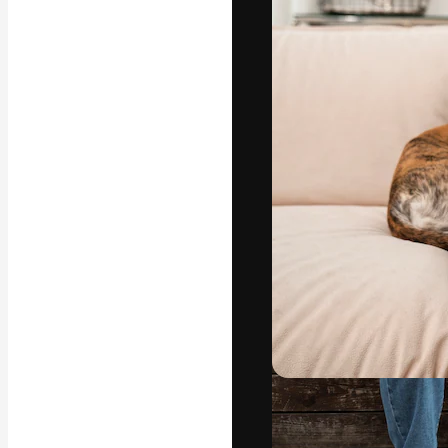
La piattaforma c
migliori lavori. 
creativi, impres
Italiano
Copyright © 2010