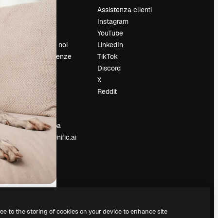
Prezzi
Assistenza clienti
Chi siamo
Instagram
Recensioni
YouTube
Lavora con noi
LinkedIn
Cerca tendenze
TikTok
Blog
Discord
Eventi
X
Slidesgo
Reddit
e
Vendi i tuoi
contenuti
Sala stampa
Cerchi magnific.ai
ree to the storing of cookies on your device to enhance site