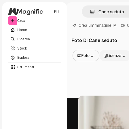
Crea
Crea un'immagine IA
C
Home
Ricerca
Foto Di Cane seduto
Stock
Foto
Licenza
Esplora
Tutte le immagini
Strumenti
Vettori
Illustrazioni
Foto
PSD
Modelli
Mockup
Video
Clip video
Motion graphic
Modelli di video
Icone
Modelli 3D
Font