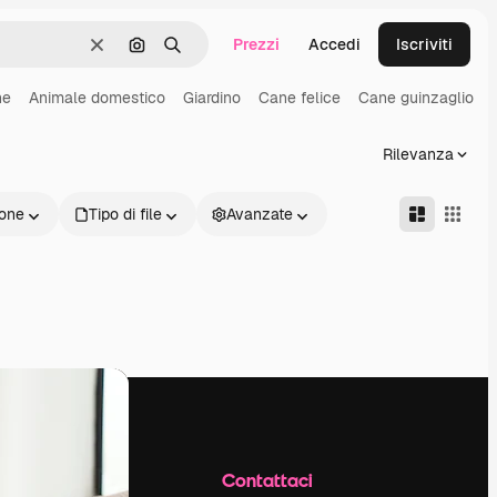
Prezzi
Accedi
Iscriviti
Cancella
Cerca per immagine
Ricerca
ne
Animale domestico
Giardino
Cane felice
Cane guinzaglio
Rilevanza
one
Tipo di file
Avanzate
Azienda
Contattaci