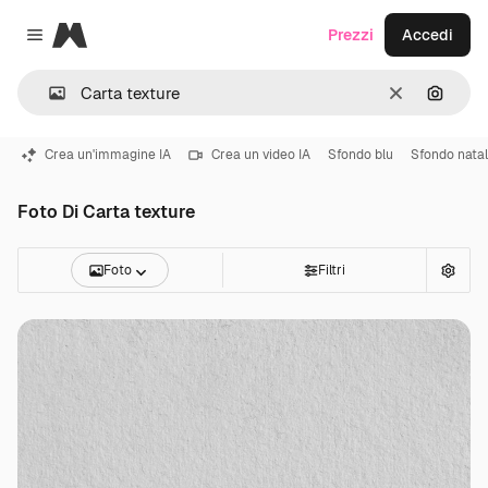
Magnific
Prezzi
Accedi
Close menu
Cancella
Cerca 
Crea un'immagine IA
Crea un video IA
Sfondo blu
Sfondo nata
Foto Di Carta texture
Foto
Filtri