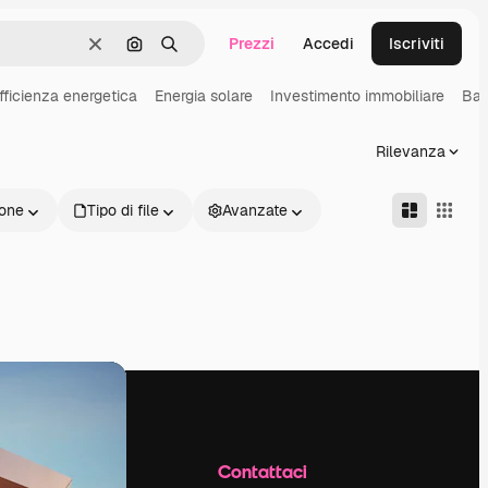
Prezzi
Accedi
Iscriviti
Cancella
Cerca per immagine
Ricerca
fficienza energetica
Energia solare
Investimento immobiliare
Bag
Rilevanza
one
Tipo di file
Avanzate
Azienda
Contattaci