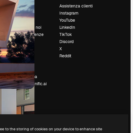
Prezzi
Assistenza clienti
Chi siamo
Instagram
Recensioni
YouTube
Lavora con noi
LinkedIn
Cerca tendenze
TikTok
Blog
Discord
Eventi
X
Slidesgo
Reddit
e
Vendi i tuoi
contenuti
Sala stampa
Cerchi magnific.ai
ree to the storing of cookies on your device to enhance site