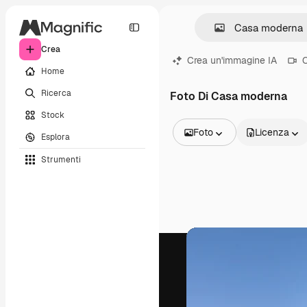
Crea
Crea un'immagine IA
C
Home
Ricerca
Foto Di Casa moderna
Stock
Foto
Licenza
Esplora
Tutte le immagini
Strumenti
Vettori
Illustrazioni
Foto
PSD
Modelli
Mockup
Video
Clip video
Motion graphic
Modelli di video
Icone
Modelli 3D
Font