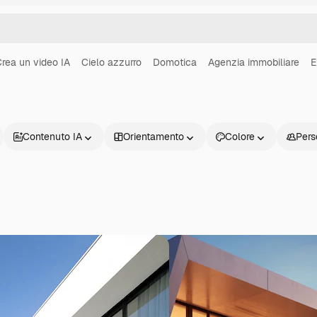
rea un video IA
Cielo azzurro
Domotica
Agenzia immobiliare
E
Contenuto IA
Orientamento
Colore
Pers
Prodotti
Inizia