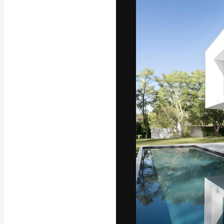
La piattaforma c
migliori lavori. 
creativi, impres
Italiano
Copyright © 2010