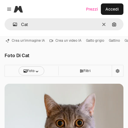
Magnific
Prezzi
Accedi
Close menu
Cancella
Cerca 
Crea un'immagine IA
Crea un video IA
Gatto grigio
Gattino
Ga
Foto Di Cat
Foto
Filtri