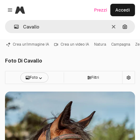
Magnific
Prezzi
Accedi
Close menu
Cancella
Cerca 
Crea un'immagine IA
Crea un video IA
Natura
Campagna
Ze
Foto Di Cavallo
Foto
Filtri