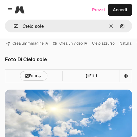
Magnific
Prezzi
Accedi
Close menu
Cancella
Cerca 
Crea un'immagine IA
Crea un video IA
Cielo azzurro
Natura
Foto Di Cielo sole
Foto
Filtri