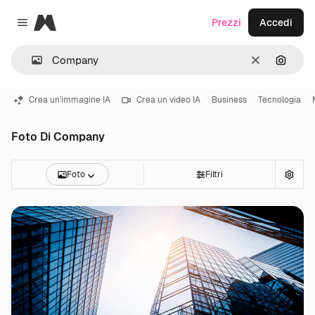
Magnific
Prezzi
Accedi
Close menu
Cancella
Cerca 
Crea un'immagine IA
Crea un video IA
Business
Tecnologia
Foto Di Company
Foto
Filtri