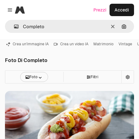
Magnific
Prezzi
Accedi
Close menu
Cancella
Cerca 
Crea un'immagine IA
Crea un video IA
Matrimonio
Vintage
U
Foto Di Completo
Foto
Filtri