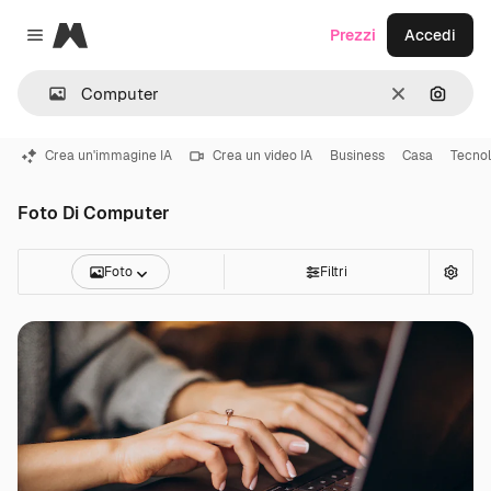
Magnific
Prezzi
Accedi
Close menu
Cancella
Cerca 
Crea un'immagine IA
Crea un video IA
Business
Casa
Tecnol
Foto Di Computer
Foto
Filtri