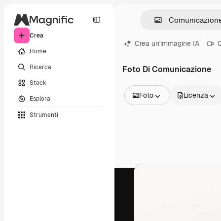
Crea
Crea un'immagine IA
C
Home
Ricerca
Foto Di Comunicazione
Stock
Foto
Licenza
Esplora
Tutte le immagini
Strumenti
Vettori
Illustrazioni
Foto
PSD
Modelli
Mockup
Video
Clip video
Motion graphic
Modelli di video
Icone
Modelli 3D
Font