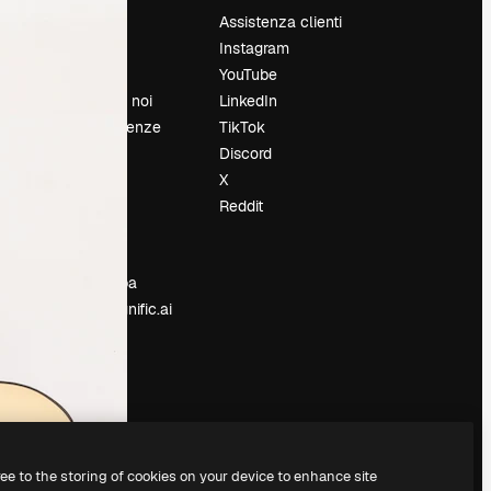
Prezzi
Assistenza clienti
Chi siamo
Instagram
Recensioni
YouTube
Lavora con noi
LinkedIn
Cerca tendenze
TikTok
Blog
Discord
Eventi
X
Slidesgo
Reddit
e
Vendi i tuoi
contenuti
Sala stampa
Cerchi magnific.ai
ree to the storing of cookies on your device to enhance site