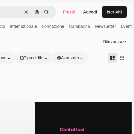
Prezzi
Accedi
Iscriviti
Cancella
Cerca per immagine
Ricerca
cio
Internazionale
Formazione
Campagna
Newsletter
Evento
Rilevanza
one
Tipo di file
Avanzate
Azienda
Contattaci