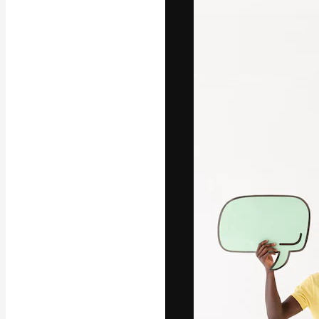
La piattaforma c
migliori lavori. 
creativi, impres
Italiano
Copyright © 2010