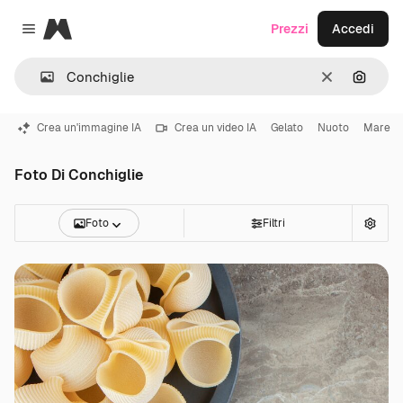
Magnific
Prezzi
Accedi
Close menu
Cancella
Cerca 
Crea un'immagine IA
Crea un video IA
Gelato
Nuoto
Mare
Foto Di Conchiglie
Foto
Filtri