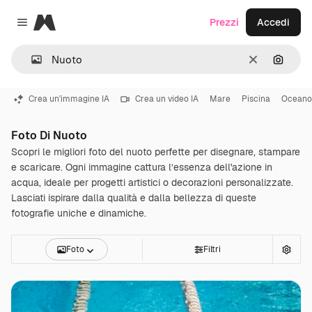
Magnific
Prezzi
Accedi
Close menu
Cancella
Cerca 
Crea un'immagine IA
Crea un video IA
Mare
Piscina
Oceano
Foto Di Nuoto
Scopri le migliori foto del nuoto perfette per disegnare, stampare
e scaricare. Ogni immagine cattura l’essenza dell'azione in
acqua, ideale per progetti artistici o decorazioni personalizzate.
Lasciati ispirare dalla qualità e dalla bellezza di queste
fotografie uniche e dinamiche.
Foto
Filtri