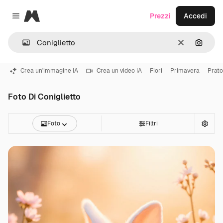
Magnific
Prezzi
Accedi
Close menu
Cancella
Cerca 
Crea un'immagine IA
Crea un video IA
Fiori
Primavera
Prato
Foto Di Coniglietto
Foto
Filtri