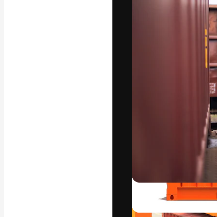
La piattaforma c
migliori lavori. 
creativi, impres
Italiano
Copyright © 2010