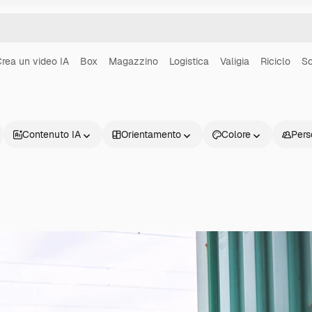
rea un video IA
Box
Magazzino
Logistica
Valigia
Riciclo
Sc
Contenuto IA
Orientamento
Colore
Pers
Prodotti
Inizia