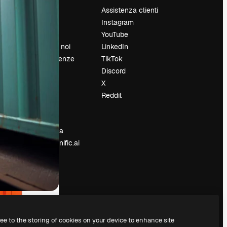
Prezzi
Assistenza clienti
Chi siamo
Instagram
Recensioni
YouTube
Lavora con noi
LinkedIn
Cerca tendenze
TikTok
Blog
Discord
Eventi
X
Slidesgo
Reddit
e
Vendi i tuoi
contenuti
Sala stampa
Cerchi magnific.ai
ree to the storing of cookies on your device to enhance site