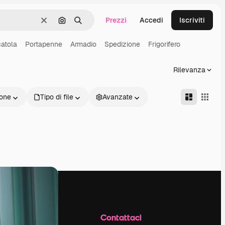
Prezzi
Accedi
Iscriviti
Cancella
Cerca per immagine
Ricerca
atola
Portapenne
Armadio
Spedizione
Frigorifero
Rilevanza
one
Tipo di file
Avanzate
Azienda
Contattaci