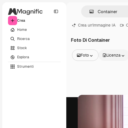
Crea
Crea un'immagine IA
C
Home
Ricerca
Foto Di Container
Stock
Foto
Licenza
Esplora
Tutte le immagini
Strumenti
Vettori
Illustrazioni
Foto
PSD
Modelli
Mockup
Video
Clip video
Motion graphic
Modelli di video
Icone
Modelli 3D
Font