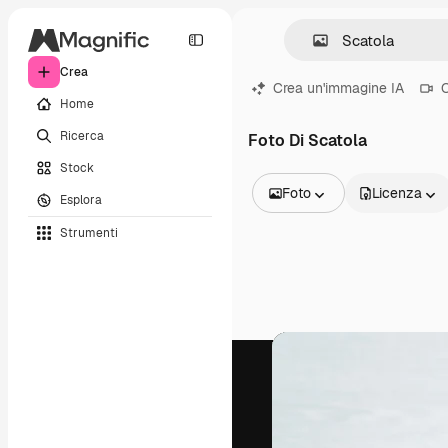
Crea
Crea un'immagine IA
C
Home
Ricerca
Foto Di Scatola
Stock
Foto
Licenza
Esplora
Tutte le immagini
Strumenti
Vettori
Illustrazioni
Foto
PSD
Modelli
Mockup
Video
Clip video
Motion graphic
Modelli di video
Icone
Modelli 3D
Font