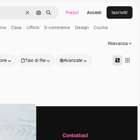
Prezzi
Accedi
Iscriviti
Cancella
Cerca per immagine
Ricerca
nno
Casa
Ufficio
E-commerce
Design
Cucina
Rilevanza
one
Tipo di file
Avanzate
Azienda
Contattaci