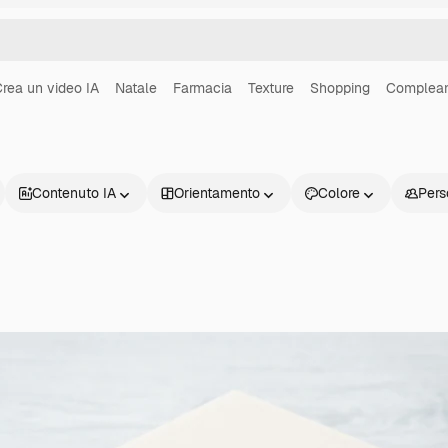
rea un video IA
Natale
Farmacia
Texture
Shopping
Complea
Contenuto IA
Orientamento
Colore
Pers
Prodotti
Inizia