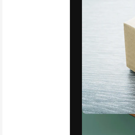
La piattaforma c
migliori lavori. 
creativi, impres
Italiano
Copyright © 2010