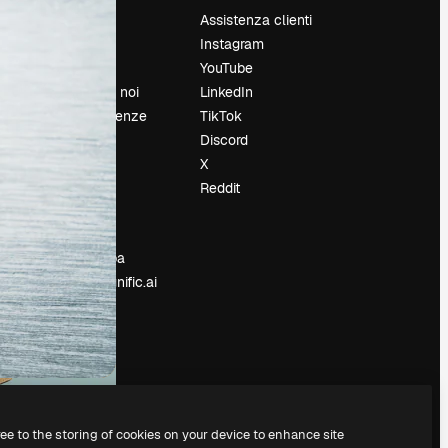
Prezzi
Assistenza clienti
Chi siamo
Instagram
Recensioni
YouTube
Lavora con noi
LinkedIn
Cerca tendenze
TikTok
Blog
Discord
Eventi
X
Slidesgo
Reddit
e
Vendi i tuoi
contenuti
Sala stampa
Cerchi magnific.ai
ree to the storing of cookies on your device to enhance site