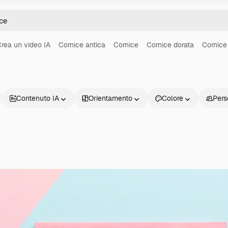
rea un video IA
Cornice antica
Cornice
Cornice dorata
Cornice
Contenuto IA
Orientamento
Colore
Pers
Prodotti
Inizia