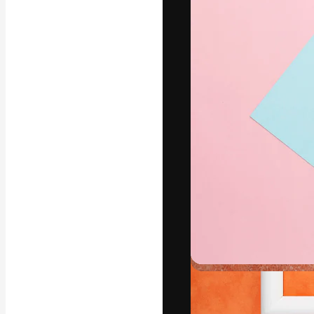
La piattaforma c
migliori lavori. 
creativi, impres
Italiano
Copyright © 2010