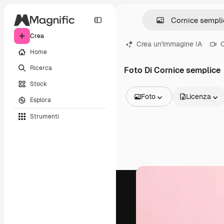
Crea
Crea un'immagine IA
C
Home
Ricerca
Foto Di Cornice semplice
Stock
Foto
Licenza
Esplora
Tutte le immagini
Strumenti
Vettori
Illustrazioni
Foto
PSD
Modelli
Mockup
Video
Clip video
Motion graphic
Modelli di video
Icone
Modelli 3D
Font