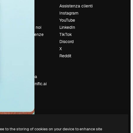
Prezzi
Assistenza clienti
Chi siamo
Instagram
Recensioni
YouTube
Lavora con noi
LinkedIn
Cerca tendenze
TikTok
Blog
Discord
Eventi
X
Slidesgo
Reddit
e
Vendi i tuoi
contenuti
Sala stampa
Cerchi magnific.ai
ree to the storing of cookies on your device to enhance site