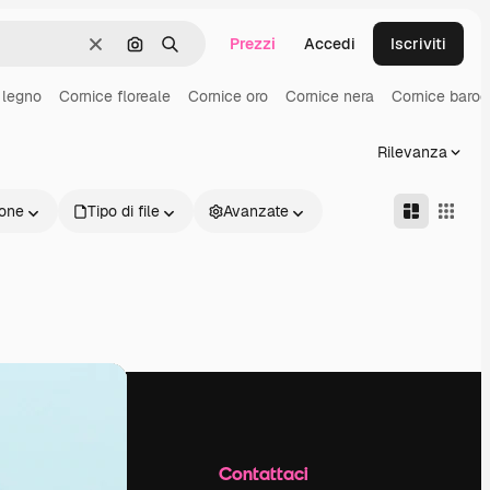
Prezzi
Accedi
Iscriviti
Cancella
Cerca per immagine
Ricerca
 legno
Cornice floreale
Cornice oro
Cornice nera
Cornice baro
Rilevanza
one
Tipo di file
Avanzate
Azienda
Contattaci