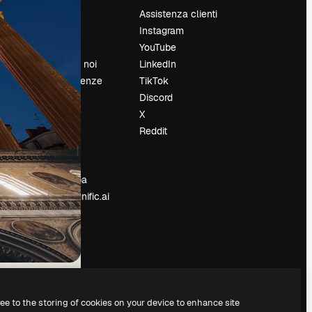
Prezzi
Assistenza clienti
Chi siamo
Instagram
Recensioni
YouTube
Lavora con noi
LinkedIn
Cerca tendenze
TikTok
Blog
Discord
Eventi
X
Slidesgo
Reddit
e
Vendi i tuoi
contenuti
Sala stampa
Cerchi magnific.ai
ree to the storing of cookies on your device to enhance site