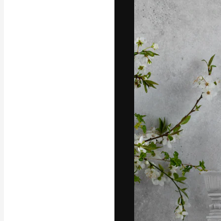
La piattaforma c
migliori lavori. 
creativi, impres
Italiano
Copyright © 2010