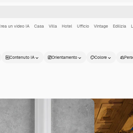
rea un video IA
Casa
Villa
Hotel
Ufficio
Vintage
Edilizia
Contenuto IA
Orientamento
Colore
Pers
Prodotti
Inizia