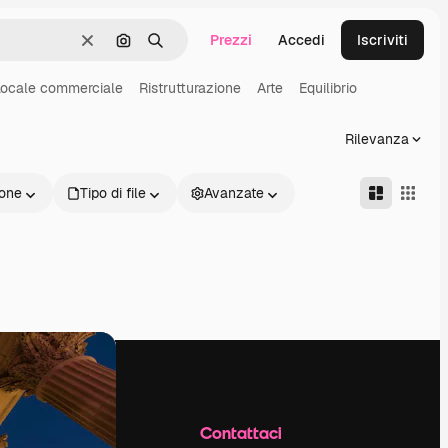
Prezzi
Accedi
Iscriviti
Cancella
Cerca per immagine
Ricerca
Locale commerciale
Ristrutturazione
Arte
Equilibrio
Rilevanza
one
Tipo di file
Avanzate
Azienda
Contattaci