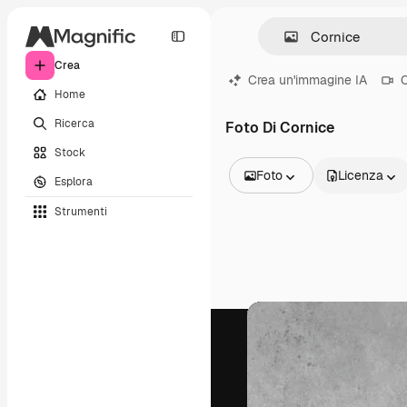
Crea
Crea un'immagine IA
C
Home
Ricerca
Foto Di Cornice
Stock
Foto
Licenza
Esplora
Tutte le immagini
Strumenti
Vettori
Illustrazioni
Foto
PSD
Modelli
Mockup
Video
Clip video
Motion graphic
Modelli di video
Icone
Modelli 3D
Font