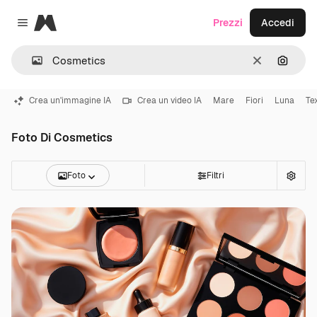
Magnific
Prezzi
Accedi
Close menu
Cancella
Cerca 
Crea un'immagine IA
Crea un video IA
Mare
Fiori
Luna
Te
Foto Di Cosmetics
Foto
Filtri