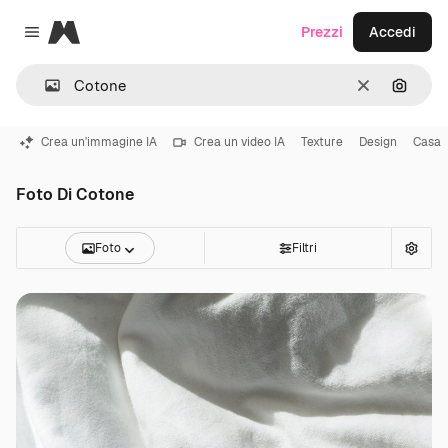
Magnific
Prezzi
Accedi
Close menu
Cancella
Cerca 
Crea un'immagine IA
Crea un video IA
Texture
Design
Casa
Foto Di Cotone
Foto
Filtri