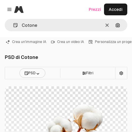
Magnific
Prezzi
Accedi
Close menu
Cancella
Cerca 
Crea un'immagine IA
Crea un video IA
Personalizza un proge
PSD di Cotone
PSD
Filtri