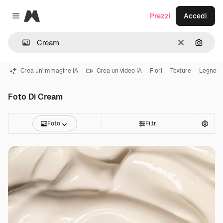
Magnific
Prezzi
Accedi
Close menu
Cancella
Cerca 
Crea un'immagine IA
Crea un video IA
Fiori
Texture
Legno
Foto Di Cream
Foto
Filtri