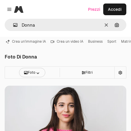
Magnific
Prezzi
Accedi
Close menu
Cancella
Cerca 
Crea un'immagine IA
Crea un video IA
Business
Sport
Matri
Foto Di Donna
Foto
Filtri