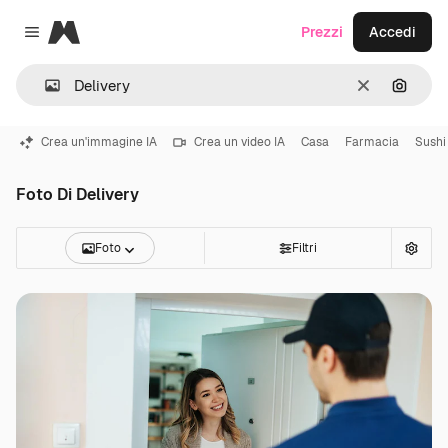
Magnific
Prezzi
Accedi
Close menu
Cancella
Cerca 
Crea un'immagine IA
Crea un video IA
Casa
Farmacia
Sushi
Foto Di Delivery
Foto
Filtri