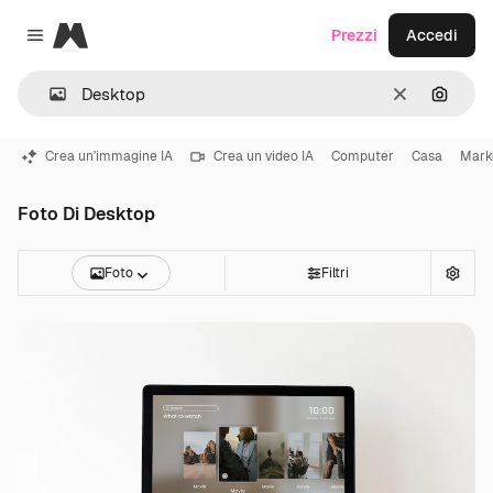
Magnific
Prezzi
Accedi
Close menu
Cancella
Cerca 
Crea un'immagine IA
Crea un video IA
Computer
Casa
Mark
Foto Di Desktop
Foto
Filtri