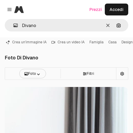
Magnific
Prezzi
Accedi
Close menu
Cancella
Cerca 
Crea un'immagine IA
Crea un video IA
Famiglia
Casa
Design
Foto Di Divano
Foto
Filtri