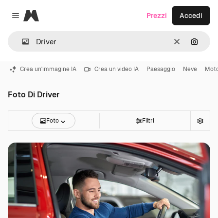
Magnific
Prezzi
Accedi
Close menu
Cancella
Cerca 
Crea un'immagine IA
Crea un video IA
Paesaggio
Neve
Mot
Foto Di Driver
Foto
Filtri