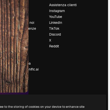
Prezzi
Assistenza clienti
Chi siamo
Instagram
Recensioni
YouTube
Lavora con noi
LinkedIn
Cerca tendenze
TikTok
Blog
Discord
Eventi
X
Slidesgo
Reddit
e
Vendi i tuoi
contenuti
Sala stampa
Cerchi magnific.ai
ree to the storing of cookies on your device to enhance site