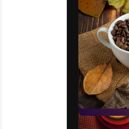
La piattaforma c
migliori lavori. 
creativi, impres
Italiano
Copyright © 2010