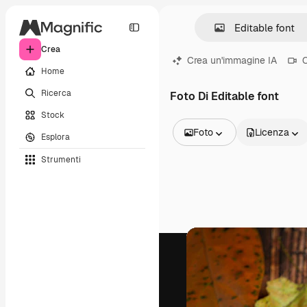
Crea
Crea un'immagine IA
C
Home
Ricerca
Foto Di Editable font
Stock
Foto
Licenza
Esplora
Tutte le immagini
Strumenti
Vettori
Illustrazioni
Foto
PSD
Modelli
Mockup
Video
Clip video
Motion graphic
Modelli di video
Icone
Modelli 3D
Font