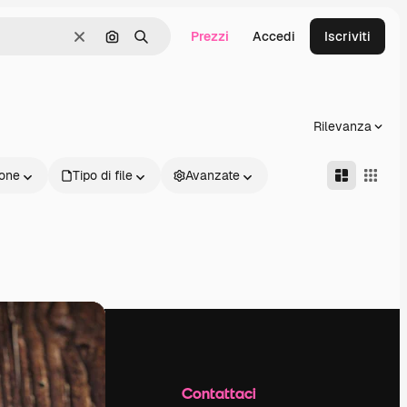
Prezzi
Accedi
Iscriviti
Cancella
Cerca per immagine
Ricerca
Rilevanza
one
Tipo di file
Avanzate
Azienda
Contattaci