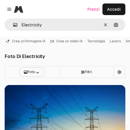
Magnific
Prezzi
Accedi
Close menu
Cancella
Cerca 
Crea un'immagine IA
Crea un video IA
Tecnologia
Lavoro
Am
Foto Di Electricity
Foto
Filtri