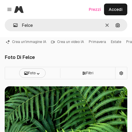
Magnific
Prezzi
Accedi
Close menu
Cancella
Cerca 
Crea un'immagine IA
Crea un video IA
Primavera
Estate
Pra
Foto Di Felce
Foto
Filtri