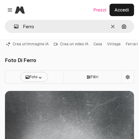
Magnific
Prezzi
Accedi
Close menu
Cancella
Cerca 
Crea un'immagine IA
Crea un video IA
Casa
Vintage
Ferrari
Foto Di Ferro
Foto
Filtri