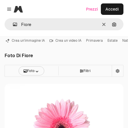
Magnific
Prezzi
Accedi
Close menu
Cancella
Cerca 
Crea un'immagine IA
Crea un video IA
Primavera
Estate
Nat
Foto Di Fiore
Foto
Filtri