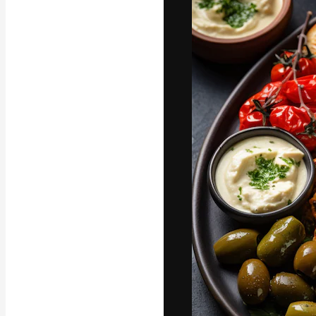
La piattaforma c
migliori lavori. 
creativi, impres
Italiano
Copyright © 2010