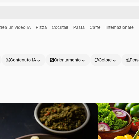
rea un video IA
Pizza
Cocktail
Pasta
Caffe
Internazionale
Contenuto IA
Orientamento
Colore
Pers
Prodotti
Inizia