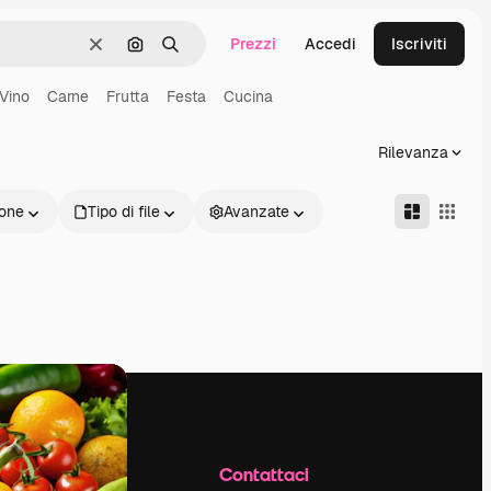
Prezzi
Accedi
Iscriviti
Cancella
Cerca per immagine
Ricerca
Vino
Carne
Frutta
Festa
Cucina
Rilevanza
one
Tipo di file
Avanzate
Azienda
Contattaci