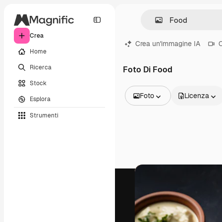
Crea
Crea un'immagine IA
C
Home
Ricerca
Foto Di Food
Stock
Foto
Licenza
Esplora
Tutte le immagini
Strumenti
Vettori
Illustrazioni
Foto
PSD
Modelli
Mockup
Video
Clip video
Motion graphic
Modelli di video
Icone
Modelli 3D
Font