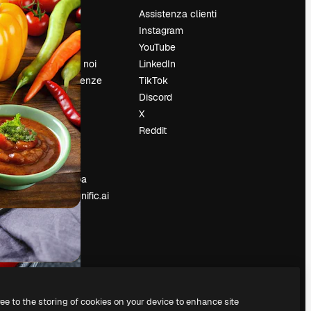
Prezzi
Assistenza clienti
Chi siamo
Instagram
Recensioni
YouTube
Lavora con noi
LinkedIn
Cerca tendenze
TikTok
Blog
Discord
Eventi
X
Slidesgo
Reddit
e
Vendi i tuoi
contenuti
Sala stampa
Cerchi magnific.ai
ree to the storing of cookies on your device to enhance site