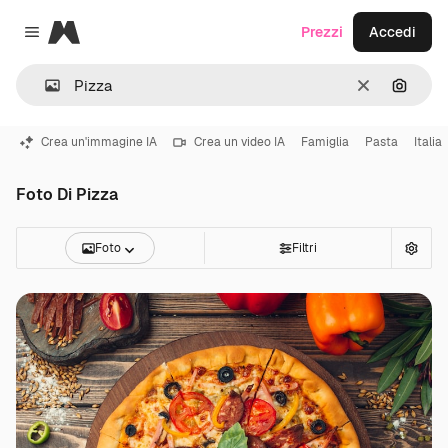
Magnific
Prezzi
Accedi
Close menu
Cancella
Cerca 
Crea un'immagine IA
Crea un video IA
Famiglia
Pasta
Italia
Foto Di Pizza
Foto
Filtri