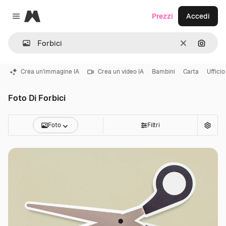
Magnific
Prezzi
Accedi
Close menu
Cancella
Cerca 
Crea un'immagine IA
Crea un video IA
Bambini
Carta
Ufficio
Foto Di Forbici
Foto
Filtri