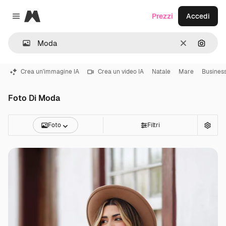
Magnific
Prezzi
Accedi
Close menu
Cancella
Cerca 
Crea un'immagine IA
Crea un video IA
Natale
Mare
Busines
Foto Di Moda
Foto
Filtri