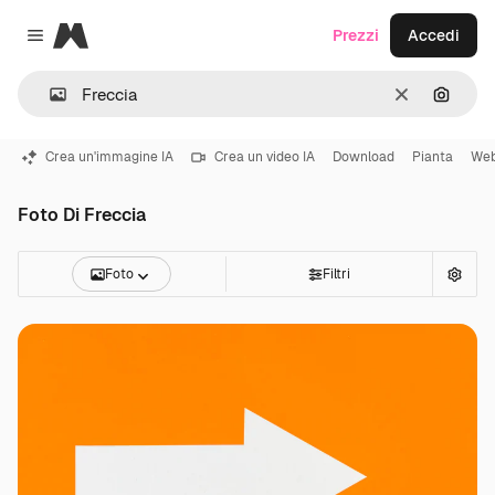
Magnific
Prezzi
Accedi
Close menu
Cancella
Cerca 
Crea un'immagine IA
Crea un video IA
Download
Pianta
Web
Foto Di Freccia
Foto
Filtri