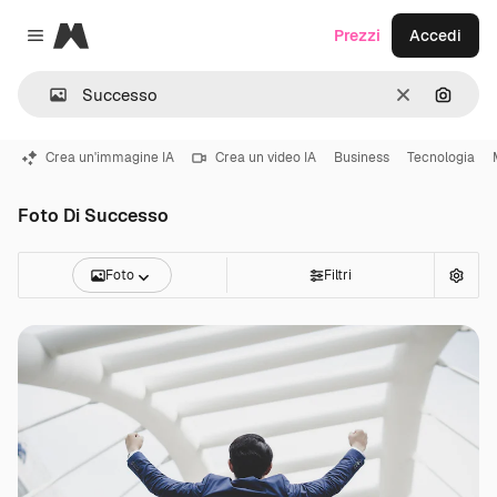
Magnific
Prezzi
Accedi
Close menu
Cancella
Cerca 
Crea un'immagine IA
Crea un video IA
Business
Tecnologia
Foto Di Successo
Foto
Filtri