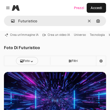
Magnific
Prezzi
Accedi
Close menu
Cancella
Cerca 
Crea un'immagine IA
Crea un video IA
Universo
Tecnologia
I
Foto Di Futuristico
Foto
Filtri