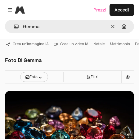
Magnific
Prezzi
Accedi
Close menu
Cancella
Cerca 
Crea un'immagine IA
Crea un video IA
Natale
Matrimonio
De
Foto Di Gemma
Foto
Filtri