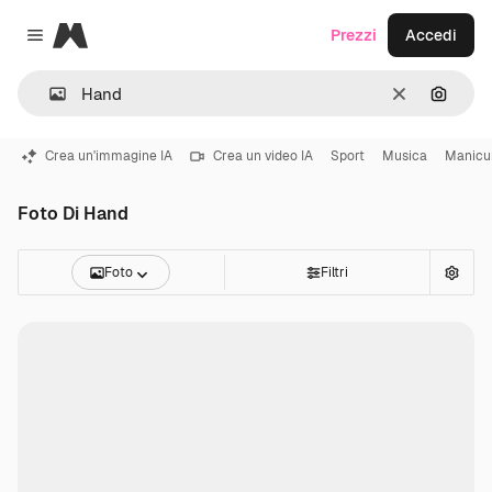
Magnific
Prezzi
Accedi
Close menu
Cancella
Cerca 
Crea un'immagine IA
Crea un video IA
Sport
Musica
Manicu
Foto Di Hand
Foto
Filtri