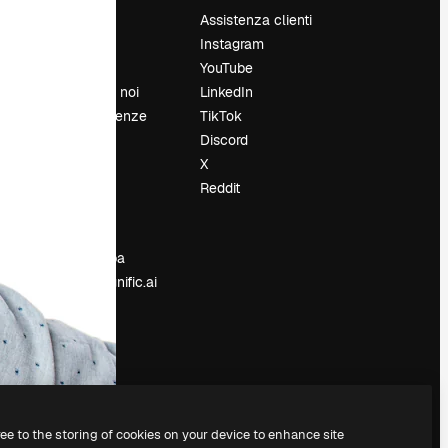
Prezzi
Assistenza clienti
Chi siamo
Instagram
Recensioni
YouTube
Lavora con noi
LinkedIn
Cerca tendenze
TikTok
Blog
Discord
Eventi
X
Slidesgo
Reddit
e
Vendi i tuoi
contenuti
Sala stampa
Cerchi magnific.ai
ree to the storing of cookies on your device to enhance site