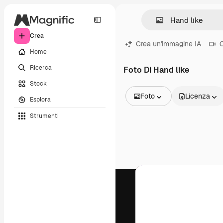
Crea
Crea un'immagine IA
C
Home
Ricerca
Foto Di Hand like
Stock
Foto
Licenza
Esplora
Tutte le immagini
Strumenti
Vettori
Illustrazioni
Foto
PSD
Modelli
Mockup
Video
Clip video
Motion graphic
Modelli di video
Icone
Modelli 3D
Font