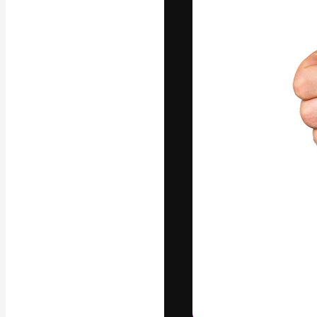
La piattaforma c
migliori lavori. 
creativi, impres
Italiano
Copyright © 2010