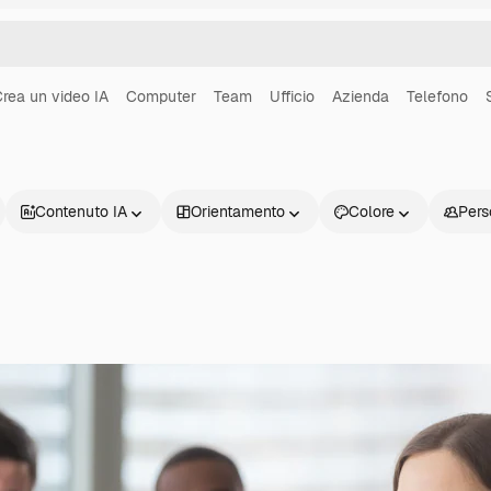
rea un video IA
Computer
Team
Ufficio
Azienda
Telefono
Contenuto IA
Orientamento
Colore
Pers
Prodotti
Inizia