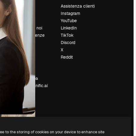
Prezzi
Assistenza clienti
Chi siamo
Instagram
Recensioni
YouTube
Lavora con noi
LinkedIn
Cerca tendenze
TikTok
Blog
Discord
Eventi
X
Slidesgo
Reddit
e
Vendi i tuoi
contenuti
Sala stampa
Cerchi magnific.ai
ree to the storing of cookies on your device to enhance site