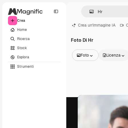
Crea
Crea un'immagine IA
C
Home
Ricerca
Foto Di Hr
Stock
Foto
Licenza
Esplora
Tutte le immagini
Strumenti
Vettori
Illustrazioni
Foto
PSD
Modelli
Mockup
Video
Clip video
Motion graphic
Modelli di video
Icone
Modelli 3D
Font