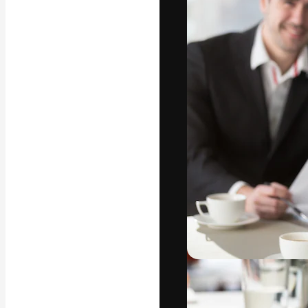
La piattaforma c
migliori lavori. 
creativi, impres
Italiano
Copyright © 2010