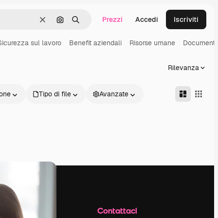
Prezzi
Accedi
Iscriviti
Cancella
Cerca per immagine
Ricerca
Sicurezza sul lavoro
Benefit aziendali
Risorse umane
Documenti
Rilevanza
one
Tipo di file
Avanzate
Azienda
Contattaci