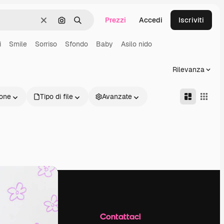
Prezzi
Accedi
Iscriviti
Cancella
Cerca per immagine
Ricerca
i
Smile
Sorriso
Sfondo
Baby
Asilo nido
Rilevanza
one
Tipo di file
Avanzate
Azienda
Contattaci