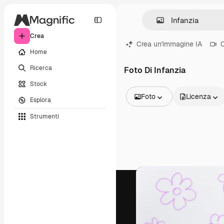
Crea
Crea un'immagine IA
C
Home
Ricerca
Foto Di Infanzia
Stock
Foto
Licenza
Esplora
Tutte le immagini
Strumenti
Vettori
Illustrazioni
Foto
PSD
Modelli
Mockup
Video
Clip video
Motion graphic
Modelli di video
Icone
Modelli 3D
Font