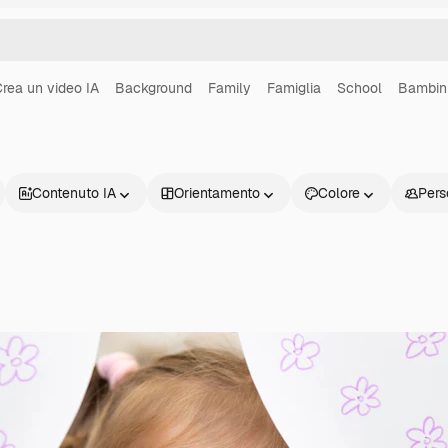
rea un video IA
Background
Family
Famiglia
School
Bambin
Contenuto IA
Orientamento
Colore
Pers
Prodotti
Inizia