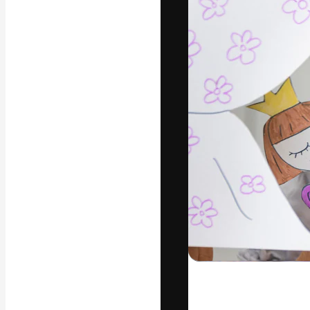
La piattaforma c
migliori lavori. 
creativi, impres
Italiano
Copyright © 2010