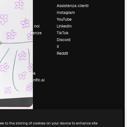
Prezzi
Assistenza clienti
Chi siamo
Instagram
Recensioni
YouTube
Lavora con noi
LinkedIn
Cerca tendenze
TikTok
Blog
Discord
Eventi
X
Slidesgo
Reddit
e
Vendi i tuoi
contenuti
Sala stampa
Cerchi magnific.ai
ree to the storing of cookies on your device to enhance site